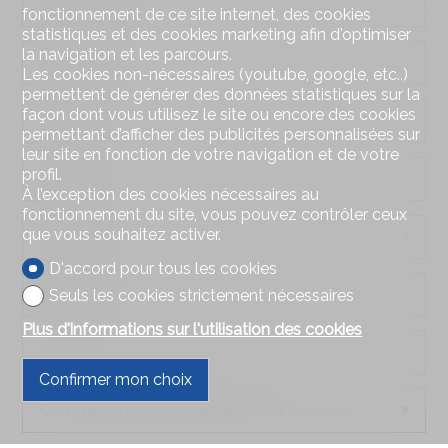
Société
facultatif
fonctionnement de ce site internet, des cookies
statistiques et des cookies marketing afin d'optimiser
la navigation et les parcours.
Adresse
facultatif
Les cookies non-nécessaires (youtube, google, etc..)
permettent de générer des données statistiques sur la
façon dont vous utilisez le site ou encore des cookies
NPA
facultatif
permettant d’afficher des publicités personnalisées sur
leur site en fonction de votre navigation et de votre
profil.
Ville
facultatif
À l’exception des cookies nécessaires au
fonctionnement du site, vous pouvez contrôler ceux
que vous souhaitez activer.
Pays
facultatif
D'accord pour tous les cookies
Téléphone
Seuls les cookies strictement nécessaires
Plus d'informations sur l'utilisation des cookies
E-mail
Confirmer mon choix
Comment nous connaissez-vous?
facultatif