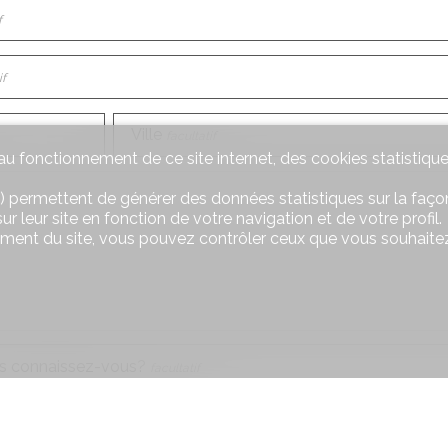
f
if
Ville
facultatif
u fonctionnement de ce site internet, des cookies statistique
) permettent de générer des données statistiques sur la façon
r leur site en fonction de votre navigation et de votre profil.
ement du site, vous pouvez contrôler ceux que vous souhaitez
 connaissez-vous?
facultatif
formations
facultatif