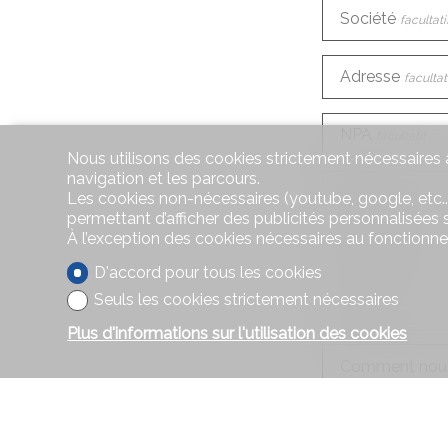
Société
facultati
Adresse
facultat
NPA
facultatif
Nous utilisons des cookies strictement nécessaires a
navigation et les parcours.
Pays
facultatif
Les cookies non-nécessaires (youtube, google, etc..
permettant d’afficher des publicités personnalisées su
À l’exception des cookies nécessaires au fonctionn
Téléphone
D'accord pour tous les cookies
Seuls les cookies strictement nécessaires
E-mail
Plus d'informations sur l'utilisation des cookies
Comment nous
Demande d'in