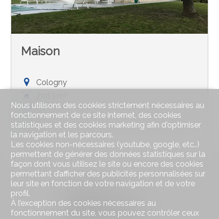
Maison
Cologny
2'013 m²
Nous utilisons des cookies strictement nécessaires au
10
fonctionnement de ce site internet, des cookies
2
statistiques et des cookies marketing afin d'optimiser
la navigation et les parcours.
Les cookies non-nécessaires (youtube, google, etc..)
permettent de générer des données statistiques sur la
façon dont vous utilisez le site ou encore des cookies
permettant d’afficher des publicités personnalisées sur
leur site en fonction de votre navigation et de votre
profil.
À l’exception des cookies nécessaires au
fonctionnement du site, vous pouvez contrôler ceux