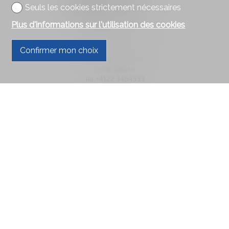
Seuls les cookies strictement nécessaires
Plus d'informations sur l'utilisation des cookies
Contactez-nous
Confirmer mon choix
GESTICORP S.A.
32, Avenue de Champel
1206 Genève
Tél.
+4122 3464333
Fax +4122 3464984
dcoen@gesticorp.ch
Restez connecté
Ne laissez aucun bien vous échapper, inscrivez-vous
gratuitement.
S'abonner
®