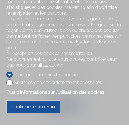
fonctionnement de ce site internet, des cookies
statistiques et des cookies marketing afin d'optimiser
la navigation et les parcours.
Les cookies non-nécessaires (youtube, google, etc..)
permettent de générer des données statistiques sur la
façon dont vous utilisez le site ou encore des cookies
Contactez-nous
permettant d’afficher des publicités personnalisées sur
GESTICORP S.A.
leur site en fonction de votre navigation et de votre
32, Avenue de Champel
profil.
1206 Genève
À l’exception des cookies nécessaires au
Tél.
+4122 3464333
fonctionnement du site, vous pouvez contrôler ceux
Fax +4122 3464984
que vous souhaitez activer.
dcoen@gesticorp.ch
D'accord pour tous les cookies
Restez connecté
Seuls les cookies strictement nécessaires
Ne laissez aucun bien vous échapper, inscrivez-vous
Plus d'informations sur l'utilisation des cookies
gratuitement.
S'abonner
Confirmer mon choix
®