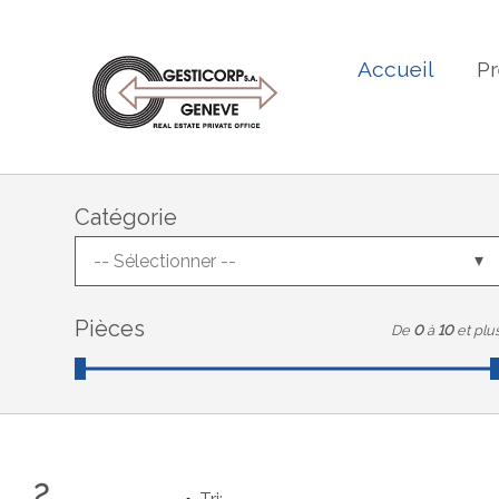
Accueil
Pr
Catégorie
-- Sélectionner --
Pièces
De
0
à
10
et plu
2