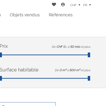
CHF
FR
n
Objets vendus
Références
Prix
De
CHF 0.-
à
50 mio
et plus
Surface habitable
De
0 m²
à
500 m²
et plus