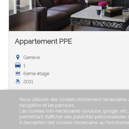
Appartement PPE
Genève
1
6ème étage
2011
Nous utilisons des cookies strictement nécessaires a
navigation et les parcours.
Les cookies non-nécessaires (youtube, google, etc..
permettant d’afficher des publicités personnalisées su
À l’exception des cookies nécessaires au fonctionn