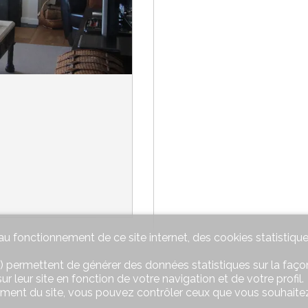
u fonctionnement de ce site internet, des cookies statistique
) permettent de générer des données statistiques sur la façon
r leur site en fonction de votre navigation et de votre profil.
ement du site, vous pouvez contrôler ceux que vous souhaitez