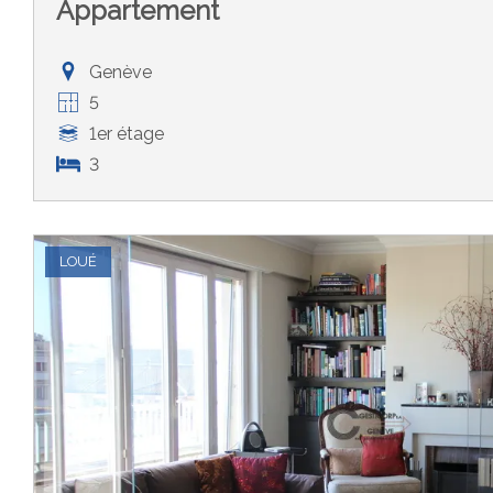
Appartement
Genève
5
1er étage
3
LOUÉ