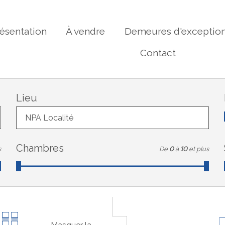
ésentation
À vendre
Demeures d'exceptio
Contact
Lieu
NPA Localité
Chambres
s
De
0
à
10
et plus